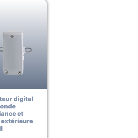
eur digital
sonde
iance et
extérieure
l