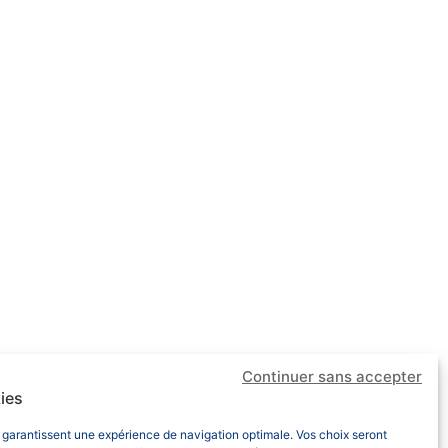
janvier 2022
décembre 2021
novembre 2021
octobre 2021
juin 2019
janvier 2019
juillet 2018
janvier 2018
novembre 2017
mai 2017
Retrouvez-nous sur les
Continuer sans accepter
réseaux sociaux
ies
 garantissent une expérience de navigation optimale. Vos choix seront
Linkedin