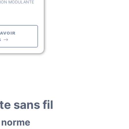
ION MODULANTE
SAVOIR
S
e sans fil
a norme