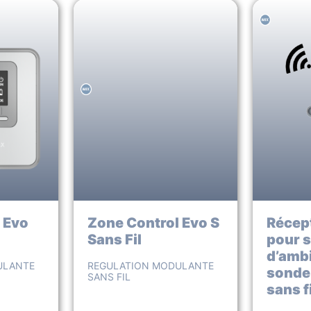
 Evo
Zone Control Evo S
Récept
Sans Fil
pour 
d’amb
ULANTE
REGULATION MODULANTE
sonde 
SANS FIL
sans fi