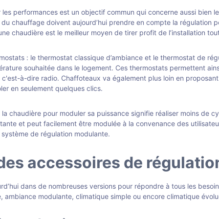
les performances est un objectif commun qui concerne aussi bien les p
nels du chauffage doivent aujourd’hui prendre en compte la régulation 
 chaudière est le meilleur moyen de tirer profit de l’installation tou
ostats : le thermostat classique d’ambiance et le thermostat de régu
érature souhaitée dans le logement. Ces thermostats permettent ain
l, c'est-à-dire radio. Chaffoteaux va également plus loin en proposan
ler en seulement quelques clics.
sur la chaudière pour moduler sa puissance signifie réaliser moins d
ante et peut facilement être modulée à la convenance des utilisateur
n système de régulation modulante.
 des accessoires de régulatio
urd’hui dans de nombreuses versions pour répondre à tous les besoins
 ambiance modulante, climatique simple ou encore climatique évolu